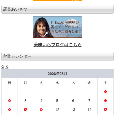
店長あいさつ
美味いらブログはこちら
営業カレンダー
«
»
2026年08月
日
月
火
水
木
金
土
1
2
3
4
5
6
7
8
9
10
11
12
13
14
15