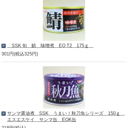
SSK 旬 鯖 味噌煮 EO T2 175ｇ
301円(税込325円)
サンマ醤油煮 SSK うまい！秋刀魚シリーズ 150ｇ
エスエスケイ サンマ缶 EOK缶
218円(税込)