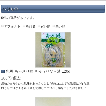
つけもの
5件の商品があります。
デフォルト
商品名
安い順
高い順
忠勇 あっさり味 きゅうりなら漬 120g
208円(税込)
酒粕のまろやかな風味をあっさりとした味に仕上げた新感覚のなら漬、
白うりではなくきゅうりを使用してパリパリ感を出したのも新しい