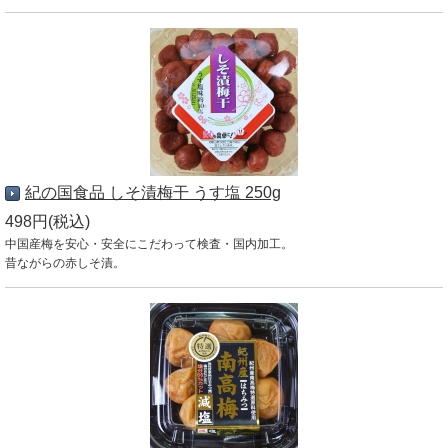
紀の国食品 しそ漬梅干 うす塩 250g
498円(税込)
中国産梅を安心・安全にこだわって検査・国内加工。
昔ながらの赤しそ漬。